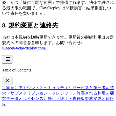
姿」かつ「提供可能な範囲」で提供されます。法令で許され
る最大限の範囲で、ClawDeploy は間接損害・結果損害につ
いて責任を負いません。
8. 規約変更と連絡先
当社は本規約を随時更新できます。更新後の継続利用は改定
規約への同意を意味します。お問い合わせ:
support@clawdeploy.com
。
Table of Contents
1. 同意
2. アカウントとセキュリティ
3. サービスと第三者
4. 請
求・サブスクリプション・クレジット
5. 許容される利用
6. 顧
客データとライセンス
7. 停止・終了・責任
8. 規約変更と連絡
先