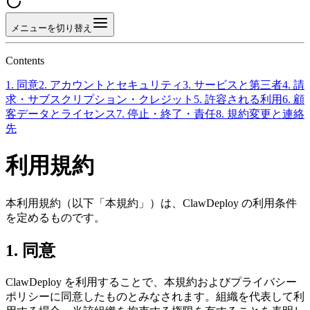
メニューを切り替え
Contents
1. 同意
2. アカウントとセキュリティ
3. サービスと第三者
4. 請
求・サブスクリプション・クレジット
5. 許容される利用
6. 顧
客データとライセンス
7. 停止・終了・責任
8. 規約変更と連絡
先
利用規約
本利用規約（以下「本規約」）は、ClawDeploy の利用条件
を定めるものです。
1. 同意
ClawDeploy を利用することで、本規約およびプライバシー
ポリシーに同意したものとみなされます。組織を代表して利