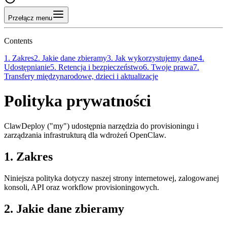
Przełącz menu
Contents
1. Zakres
2. Jakie dane zbieramy
3. Jak wykorzystujemy dane
4.
Udostępnianie
5. Retencja i bezpieczeństwo
6. Twoje prawa
7.
Transfery międzynarodowe, dzieci i aktualizacje
Polityka prywatności
ClawDeploy ("my") udostępnia narzędzia do provisioningu i
zarządzania infrastrukturą dla wdrożeń OpenClaw.
1. Zakres
Niniejsza polityka dotyczy naszej strony internetowej, zalogowanej
konsoli, API oraz workflow provisioningowych.
2. Jakie dane zbieramy