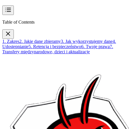
Table of Contents
1. Zakres
2. Jakie dane zbieramy
3. Jak wykorzystujemy dane
4.
Udostępnianie
5. Retencja i bezpieczeństwo
6. Twoje prawa
7.
Transfery międzynarodowe, dzieci i aktualizacje