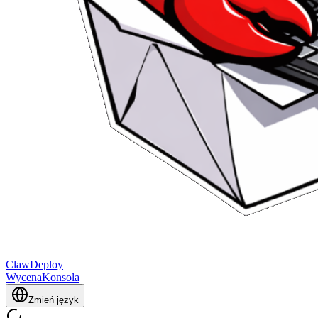
ClawDeploy
Wycena
Konsola
Zmień język