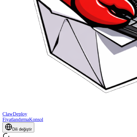
ClawDeploy
Fiyatlandırma
Konsol
Dili değiştir