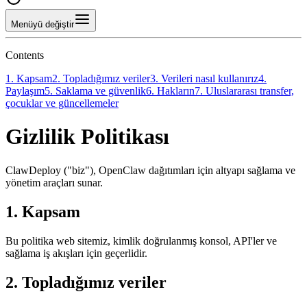
Menüyü değiştir
Contents
1. Kapsam
2. Topladığımız veriler
3. Verileri nasıl kullanırız
4.
Paylaşım
5. Saklama ve güvenlik
6. Hakların
7. Uluslararası transfer,
çocuklar ve güncellemeler
Gizlilik Politikası
ClawDeploy ("biz"), OpenClaw dağıtımları için altyapı sağlama ve
yönetim araçları sunar.
1. Kapsam
Bu politika web sitemiz, kimlik doğrulanmış konsol, API'ler ve
sağlama iş akışları için geçerlidir.
2. Topladığımız veriler