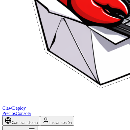
ClawDeploy
Precios
Consola
Cambiar idioma
Iniciar sesión